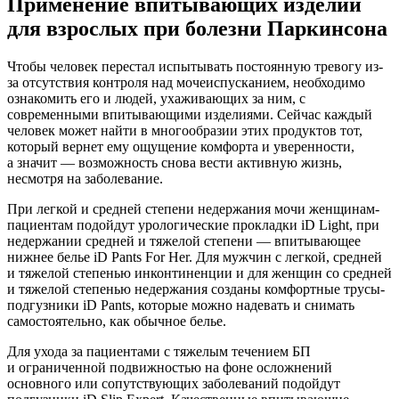
Применение впитывающих изделий
для взрослых при болезни Паркинсона
Чтобы человек перестал испытывать постоянную тревогу из-
за отсутствия контроля над мочеиспусканием, необходимо
ознакомить его и людей, ухаживающих за ним, с
современными впитывающими изделиями. Сейчас каждый
человек может найти в многообразии этих продуктов тот,
который вернет ему ощущение комфорта и уверенности,
а значит — возможность снова вести активную жизнь,
несмотря на заболевание.
При легкой и средней степени недержания мочи женщинам-
пациентам подойдут урологические прокладки iD Light, при
недержании средней и тяжелой степени — впитывающее
нижнее белье iD Pants For Her. Для мужчин с легкой, средней
и тяжелой степенью инконтиненции и для женщин со средней
и тяжелой степенью недержания созданы комфортные трусы-
подгузники iD Pants, которые можно надевать и снимать
самостоятельно, как обычное белье.
Для ухода за пациентами с тяжелым течением БП
и ограниченной подвижностью на фоне осложнений
основного или сопутствующих заболеваний подойдут