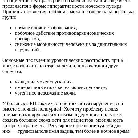
У пациентов с БП расстройство мочеиспускания чаще всего
проявляется в форме гиперактивности мочевого пузыря.
Причины появления проблемы можно разделить на несколько
групп:
прямое влияние заболевания,
побочное действие противопаркинсонических
препаратов,
снижение мобильности человека из-за двигательных
нарушений.
Основные проявления урологических расстройств при БП
могут возникать по отдельности или в сочетании друг
с другом:
учащение мочеиспускания,
императивные позывы на мочеиспускание,
ургентное недержание мочи.
У больных с БП также часто встречаются нарушения сна
вместе с ночной полиурией. Хотя эту проблему нельзя
приравнять к другим симптомам недержания, она может
создать большие сложности для пациентов, мобильность
которых ограничена. Регулярное посещение туалета для
них — трудновыполнимая задача, тем более в ночное время.