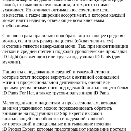
людей, страдающих недержанием, и тех, кто за ними
ухаживает. Их отличает оптимальное сочетание цены
и качества, а также широкий ассортимент, в котором каждый
может найти изделие, отвечающее всем ключевым
требованиям.
С первого раза правильно подобрать впитывающее средство
можно, если знать размер пациента (обхват талии в см)
и степень тяжести недержания мочи. Так, при инконтиненции
легкой и средней степени подходят урологические прокладки
iD Light (для женщин) или трусы-подгузники iD Pants (для
мужчин).
Пациенты с недержанием средней и тяжелой степени,
которые хотят поскорее вернуться к активной социальной
жизни и профессиональной деятельности, оценят все
преимущества незаметного под одеждой впитывающего белья
iD Pants For Her, а также трусов-подгузников iD Pants.
Малоподвижным пациентам и профессионалам, которые
за ними ухаживают, можно порекомендовать обратить
внимание на подгузники iD Slip Expert с высокой
впитывающей способностью и надежной защитой
от протеканий и специальные впитывающие пеленки
iD Protect Expert, которые предотвращают намокание постели