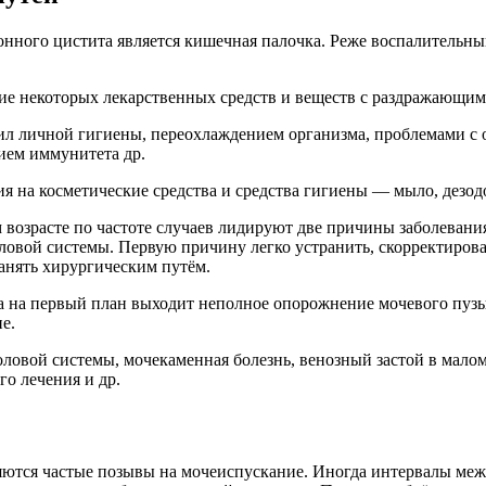
ного цистита является кишечная палочка. Реже воспалительный
ие некоторых лекарственных средств и веществ с раздражающим
ил личной гигиены, переохлаждением организма, проблемами с
ием иммунитета др.
ия на косметические средства и средства гигиены — мыло, дезод
ком возрасте по частоте случаев лидируют две причины заболева
ловой системы. Первую причину легко устранить, скорректиров
анять хирургическим путём.
а на первый план выходит неполное опорожнение мочевого пузыр
е.
овой системы, мочекаменная болезнь, венозный застой в малом
о лечения и др.
ются частые позывы на мочеиспускание. Иногда интервалы межд