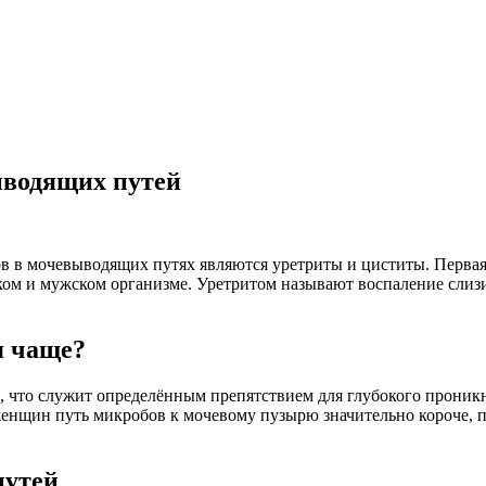
ыводящих путей
в мочевыводящих путях являются уретриты и циститы. Первая 
ком и мужском организме. Уретритом называют воспаление слиз
я чаще?
е, что служит определённым препятствием для глубокого прон
енщин путь микробов к мочевому пузырю значительно короче, по
путей