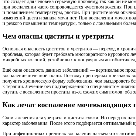
что создает для человека серьёзную проблему, так как он не м
при воспалении часто сопровождается чувством жжения. При ц
и повышением температуры, рвотой. При цистите моча обычно 
изменений цвета и запаха мочи нет. При воспалении мочеотв
и резкого повышения температуры, только с локальными бол
Чем опасны циститы и уретриты
Основная опасность циститов и уретритов — переход в хрони
проблема, которая будет требовать многократного курсового л
микробных колоний, устойчивых к популярным антибиотикам, ч
Ещё одна опасность данных заболеваний — вертикальное продв
воспаление почечной ткани. Поэтому при первых признаках в
получить хроническую форму заболевания, чем выздороветь бе
к терапии. Лечение без подтверждённого специалистом диагно
спутать с воспалением простаты из‑за схожих симптомов: оба
Как лечат воспаление мочевыводящих 
Схемы лечения для уретрита и цистита схожи. Но перед их н
характер заболевания. После этого подбирается оптимальный к
При инфекционных причинах воспаления назначаются антибиот