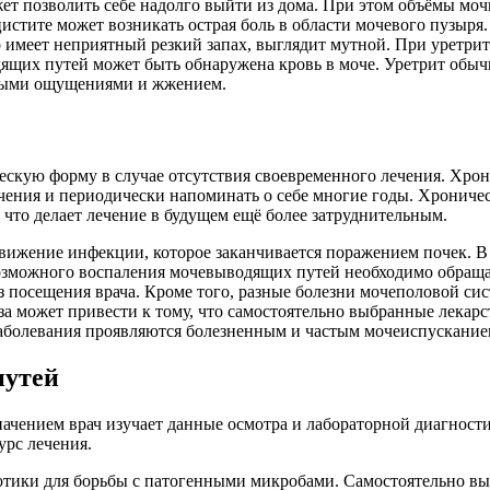
ожет позволить себе надолго выйти из дома. При этом объёмы мо
истите может возникать острая боль в области мочевого пузыр
имеет неприятный резкий запах, выглядит мутной. При уретрит
одящих путей может быть обнаружена кровь в моче. Уретрит об
евыми ощущениями и жжением.
ческую форму в случае отсутствия своевременного лечения. Хр
ечения и периодически напоминать о себе многие годы. Хроничес
то делает лечение в будущем ещё более затруднительным.
ижение инфекции, которое заканчивается поражением почек. В р
озможного воспаления мочевыводящих путей необходимо обращат
з посещения врача. Кроме того, разные болезни мочеполовой с
за может привести к тому, что самостоятельно выбранные лекар
 заболевания проявляются болезненным и частым мочеиспускание
путей
азначением врач изучает данные осмотра и лабораторной диагно
урс лечения.
ики для борьбы с патогенными микробами. Самостоятельно выби