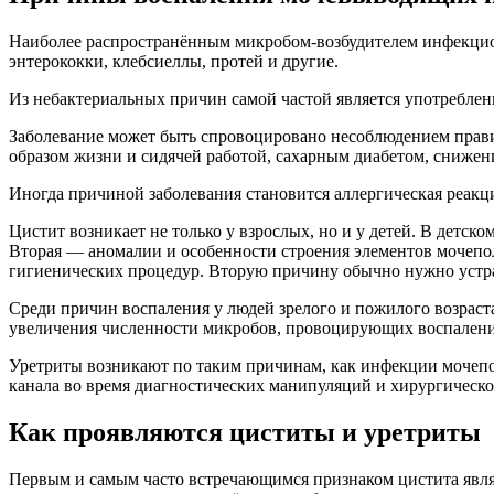
Наиболее распространённым микробом‑возбудителем инфекцион
энтерококки, клебсиеллы, протей и другие.
Из небактериальных причин самой частой является употреблен
Заболевание может быть спровоцировано несоблюдением прав
образом жизни и сидячей работой, сахарным диабетом, снижен
Иногда причиной заболевания становится аллергическая реакц
Цистит возникает не только у взрослых, но и у детей. В детс
Вторая — аномалии и особенности строения элементов мочепо
гигиенических процедур. Вторую причину обычно нужно устр
Среди причин воспаления у людей зрелого и пожилого возраст
увеличения численности микробов, провоцирующих воспалени
Уретриты возникают по таким причинам, как инфекции мочепол
канала во время диагностических манипуляций и хирургическог
Как проявляются циститы и уретриты
Первым и самым часто встречающимся признаком цистита явля