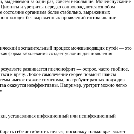
чи, выделяемой за один раз, совсем небольшие. Мочеиспускание
я. Циститы и уретриты нередко сопровождаются ознобом
е состояние организма более стабильно, выраженных
ычно проходит без выраженных проявлений интоксикации
онический воспалительный процесс мочевыводящих путей — это
кая форма заболевания создаёт условия для появления
езультате развивается пиелонефрит — острое, часто гнойное,
ься к врачу. Любое самолечение скорее повысит шансы
истемы имеют схожие симптомы, но требуют разных подходов
ства окажутся неэффективны. Например, уретрит можно легко
м.
стики, устанавливая инфекционный или неинфекционный
рать себе антибиотик нельзя, поскольку только врач может