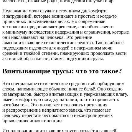
малого таза, сложные роды, последствия инсульта и др.
Недержание мочи служит источником дискомфорта
и затруднений, которые возникают в простых и когда-то
привычных повседневных делах. Но современные
технологии предоставляют решение, способное свести
к минимуму последствия недержания и ограничения, которые
они накладывают на человека. Это решение —
влаговпитывающие гигиенические средства. Так, наиболее
подходящим изделием для людей с недержанием мочи
средней и тяжёлой степени, планирующих продолжать вести
активный образ жизни, станут подгузники-трусы.
Впитывающие трусы: что это такое?
Это специальное гигиеническое средство с абсорбирующим
слоем, напоминающее обычное нижнее бельё. Оно создано
из материалов, быстро впитывающих и удерживающих влагу,
имеет комфортную посадку на талии, плотно прилегает к
изгибам тела. Это позволяет исключить протекания
и распространение неприятного запаха, что помогает
человеку перестать беспокоиться о неконтролируемых
проявлениях инконтиненции.
Использование впитывающих трусов создаёт для людей